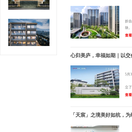
20
在2
折合
块。
查看
心归美庐，幸福如期｜以交
时
5月
大家
立了
查看
「天宸」之境美好如杭，为
经