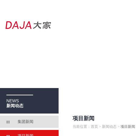
NEWS
新闻动态
项目新闻
集团新闻
当前位置：首页 > 新闻动态 >
项目新闻
项目新闻