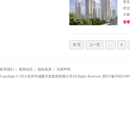
发
经过
大家
查看
首 页
上一页
…
6
联系我们
|
新闻动态
|
隐私政策
|
法律声明
CopyRight © 2014 杭州市城建开发集团有限公司All Rights Reserved.
浙ICP备05002346