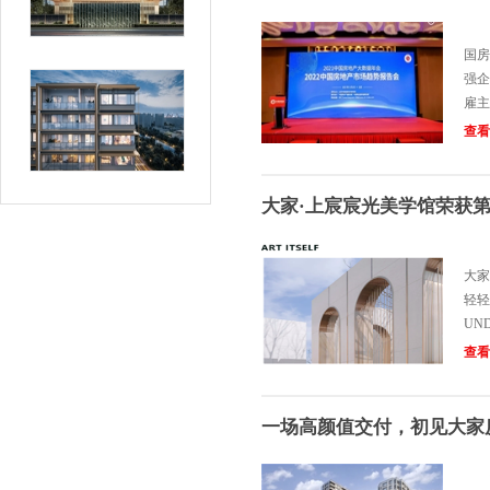
20
国房
强企
雇主
查看
大家·上宸宸光美学馆荣获
近日
大
轻轻
UND
查看
一场高颜值交付，初见大家
城